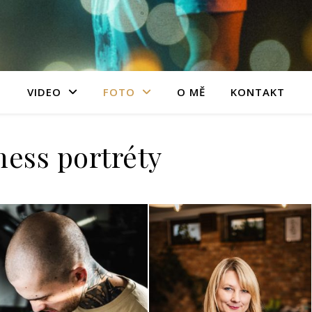
VIDEO
FOTO
O MĚ
KONTAKT
ness portréty