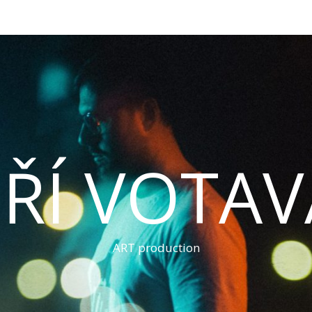
IŘÍ VOTA
ART production